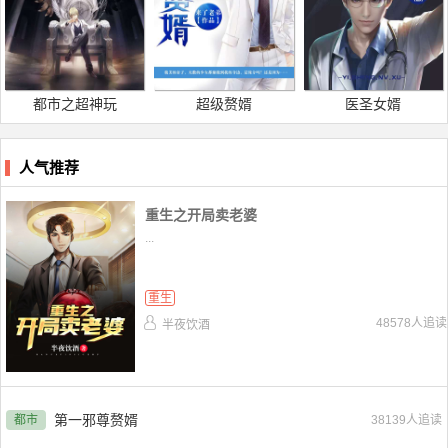
都市之超神玩
超级赘婿
医圣女婿
人气推荐
重生之开局卖老婆
...
重生
48578人追读
半夜饮酒
第一邪尊赘婿
都市
38139人追读