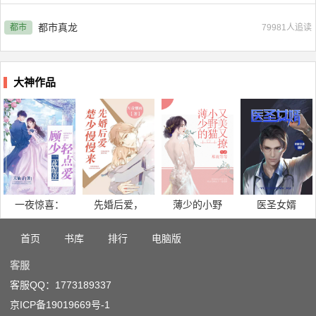
都市真龙
都市
79981人追读
大神作品
一夜惊喜：
先婚后爱，
薄少的小野
医圣女婿
首页
书库
排行
电脑版
客服
客服QQ：1773189337
京ICP备19019669号-1