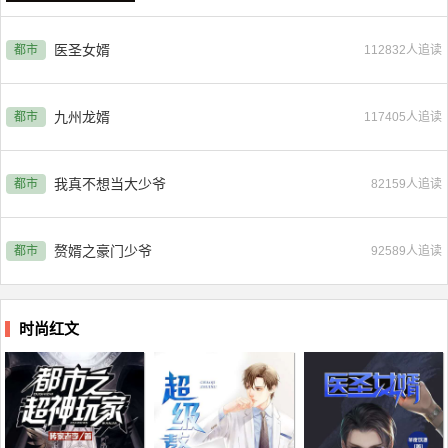
医圣女婿
都市
112832人追读
九州龙婿
都市
117405人追读
我真不想当大少爷
都市
82159人追读
赘婿之豪门少爷
都市
92589人追读
时尚红文