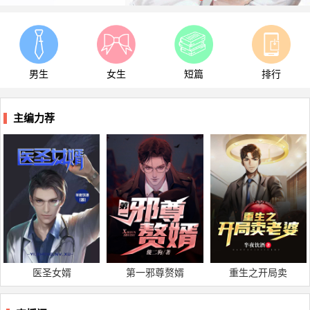
男生
女生
短篇
排行
主编力荐
医圣女婿
第一邪尊赘婿
重生之开局卖