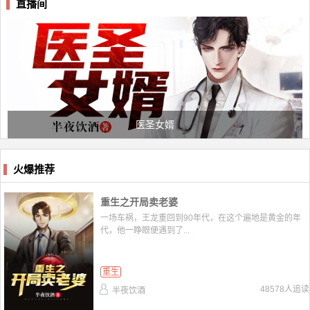
直播间
医圣女婿
火爆推荐
重生之开局卖老婆
一场车祸，王龙重回到90年代，在这个遍地是黄金的年
代，他一睁眼便遇到了...
重生
48578人追读
半夜饮酒