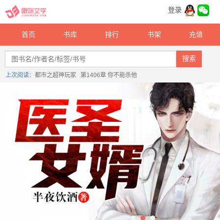
登录
首页
书库
排行
书架
充值
搜索
上次阅读：
都市之超神玩家 第1406章 你不能杀他